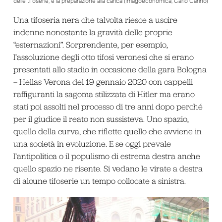
delle tifoserie, e la preparazione alla carica (Imagoeconomica, Carlo Carino)
Una tifoseria nera che talvolta riesce a uscire
indenne nonostante la gravità delle proprie
“esternazioni”. Sorprendente, per esempio,
l’assoluzione degli otto tifosi veronesi che si erano
presentati allo stadio in occasione della gara Bologna
– Hellas Verona del 19 gennaio 2020 con cappelli
raffiguranti la sagoma stilizzata di Hitler ma erano
stati poi assolti nel processo di tre anni dopo perché
per il giudice il reato non sussisteva. Uno spazio,
quello della curva, che riflette quello che avviene in
una società in evoluzione. E se oggi prevale
l’antipolitica o il populismo di estrema destra anche
quello spazio ne risente. Si vedano le virate a destra
di alcune tifoserie un tempo collocate a sinistra.