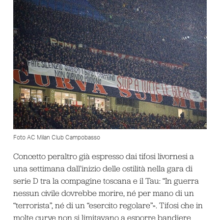
Foto AC Milan Club Campobasso
Concetto peraltro già espresso dai tifosi livornesi a
una settimana dall’inizio delle ostilità nella gara di
serie D tra la compagine toscana e il Tau: “In guerra
nessun civile dovrebbe morire, né per mano di un
“terrorista”, né di un “esercito regolare”». Tifosi che in
molte curve non si limitavano a esporre bandiere