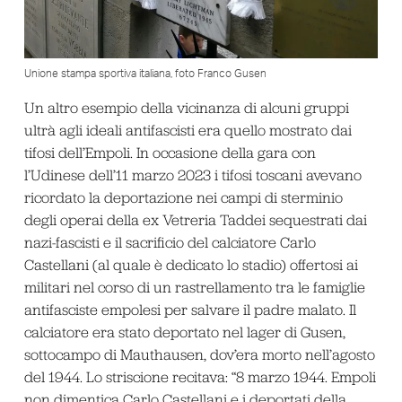
Unione stampa sportiva italiana, foto Franco Gusen
Un altro esempio della vicinanza di alcuni gruppi
ultrà agli ideali antifascisti era quello mostrato dai
tifosi dell’Empoli. In occasione della gara con
l’Udinese dell’11 marzo 2023 i tifosi toscani avevano
ricordato la deportazione nei campi di sterminio
degli operai della ex Vetreria Taddei sequestrati dai
nazi-fascisti e il sacrificio del calciatore Carlo
Castellani (al quale è dedicato lo stadio) offertosi ai
militari nel corso di un rastrellamento tra le famiglie
antifasciste empolesi per salvare il padre malato. Il
calciatore era stato deportato nel lager di Gusen,
sottocampo di Mauthausen, dov’era morto nell’agosto
del 1944. Lo striscione recitava: “8 marzo 1944. Empoli
non dimentica Carlo Castellani e i deportati della