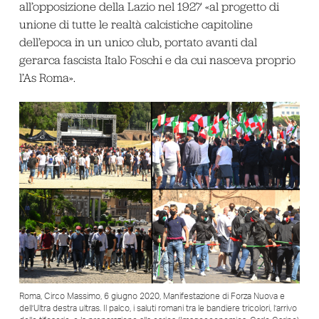
all’opposizione della Lazio nel 1927 «al progetto di
unione di tutte le realtà calcistiche capitoline
dell’epoca in un unico club, portato avanti dal
gerarca fascista Italo Foschi e da cui nasceva proprio
l’As Roma».
Roma, Circo Massimo, 6 giugno 2020, Manifestazione di Forza Nuova e
dell’Ultra destra ultras. Il palco, i saluti romani tra le bandiere tricolori, l’arrivo