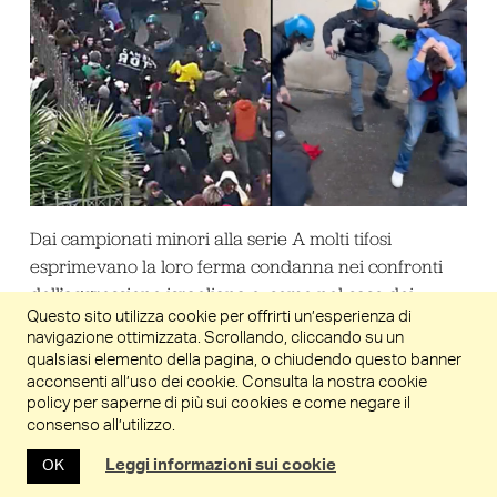
Dai campionati minori alla serie A molti tifosi
esprimevano la loro ferma condanna nei confronti
dell’aggressione israeliana e, come nel caso dei
Questo sito utilizza cookie per offrirti un’esperienza di
sostenitori della curva nord del Pisa, organizzavano
navigazione ottimizzata. Scrollando, cliccando su un
un corteo per le strade della città toscana il 24
qualsiasi elemento della pagina, o chiudendo questo banner
febbraio 2024 per esprimere la solidarietà nei
acconsenti all’uso dei cookie. Consulta la nostra cookie
confronti degli studenti caricati dalla Polizia in
policy per saperne di più sui cookies e come negare il
consenso all’utilizzo.
occasione della manifestazione pacifica tenutasi a
Pisa il giorno precedente. “Non si reprime un ideale
Leggi informazioni sui cookie
OK
di libertà. Vicini agli studenti che hanno manifestato”.