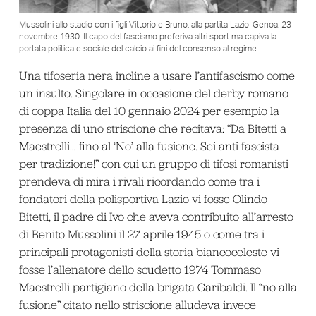
Mussolini allo stadio con i figli Vittorio e Bruno, alla partita Lazio-Genoa, 23
novembre 1930. Il capo del fascismo preferiva altri sport ma capiva la
portata politica e sociale del calcio ai fini del consenso al regime
Una tifoseria nera incline a usare l’antifascismo come
un insulto. Singolare in occasione del derby romano
di coppa Italia del 10 gennaio 2024 per esempio la
presenza di uno striscione che recitava: “Da Bitetti a
Maestrelli… fino al ‘No’ alla fusione. Sei anti fascista
per tradizione!” con cui un gruppo di tifosi romanisti
prendeva di mira i rivali ricordando come tra i
fondatori della polisportiva Lazio vi fosse Olindo
Bitetti, il padre di Ivo che aveva contribuito all’arresto
di Benito Mussolini il 27 aprile 1945 o come tra i
principali protagonisti della storia biancoceleste vi
fosse l’allenatore dello scudetto 1974 Tommaso
Maestrelli partigiano della brigata Garibaldi. Il “no alla
fusione” citato nello striscione alludeva invece