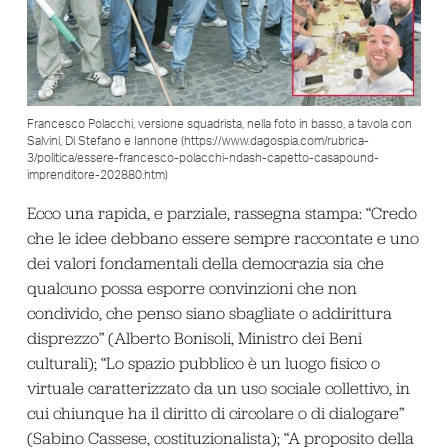
Francesco Polacchi, versione squadrista, nella foto in basso, a tavola con
Salvini, Di Stefano e Iannone (https://www.dagospia.com/rubrica-
3/politica/essere-francesco-polacchi-ndash-capetto-casapound-
imprenditore-202880.htm)
Ecco una rapida, e parziale, rassegna stampa: “Credo
che le idee debbano essere sempre raccontate e uno
dei valori fondamentali della democrazia sia che
qualcuno possa esporre convinzioni che non
condivido, che penso siano sbagliate o addirittura
disprezzo” (Alberto Bonisoli, Ministro dei Beni
culturali); “Lo spazio pubblico è un luogo fisico o
virtuale caratterizzato da un uso sociale collettivo, in
cui chiunque ha il diritto di circolare o di dialogare”
(Sabino Cassese, costituzionalista); “A proposito della