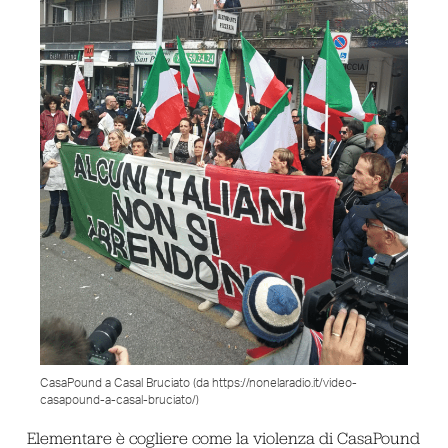
CasaPound a Casal Bruciato (da https://nonelaradio.it/video-
casapound-a-casal-bruciato/)
Elementare è cogliere come la violenza di CasaPound