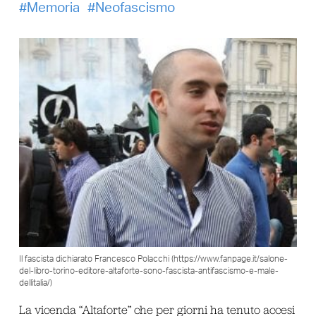
Memoria
Neofascismo
Il fascista dichiarato Francesco Polacchi (https://www.fanpage.it/salone-
del-libro-torino-editore-altaforte-sono-fascista-antifascismo-e-male-
dellitalia/)
La vicenda “Altaforte” che per giorni ha tenuto accesi