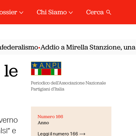
ossier
Chi Siamo
Cerca
federalismo
Addio a Mirella Stanzione, una de
•
 le
Periodico dell’Associazione Nazionale
Partigiani d’Italia
Numero 166
overno
Anno
lsi” e
Leggi il numero 166