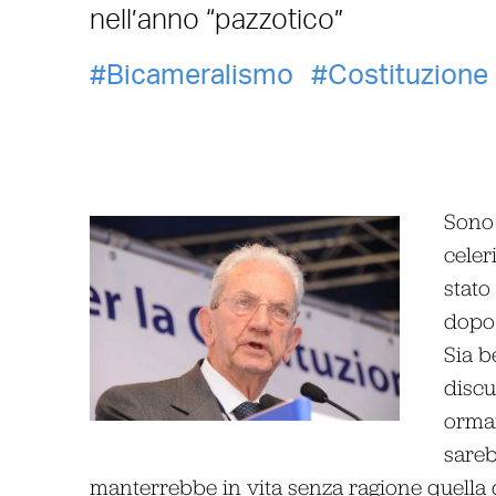
nell’anno “pazzotico”
Bicameralismo
Costituzione
Sono 
celer
stato
dopo 
Sia b
discus
ormai
sareb
manterrebbe in vita senza ragione quella di