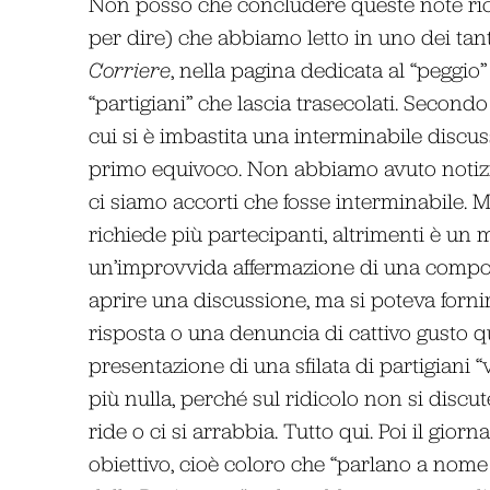
Non posso che concludere queste note ric
per dire) che abbiamo letto in uno dei tanti
Corriere
, nella pagina dedicata al “peggio” 
“partigiani” che lascia trasecolati. Secondo
cui si è imbastita una interminabile discussi
primo equivoco. Non abbiamo avuto notizi
ci siamo accorti che fosse interminabile. Ma
richiede più partecipanti, altrimenti è un 
un’improvvida affermazione di una compon
aprire una discussione, ma si poteva forni
risposta o una denuncia di cattivo gusto q
presentazione di una sfilata di partigiani “
più nulla, perché sul ridicolo non si discu
ride o ci si arrabbia. Tutto qui. Poi il gior
obiettivo, cioè coloro che “parlano a nome 