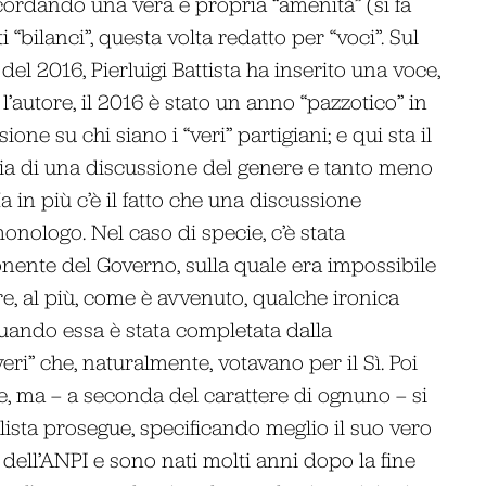
ordando una vera e propria “amenità” (si fa
 “bilanci”, questa volta redatto per “voci”. Sul
del 2016, Pierluigi Battista ha inserito una voce,
 l’autore, il 2016 è stato un anno “pazzotico” in
one su chi siano i “veri” partigiani; e qui sta il
a di una discussione del genere e tanto meno
 in più c’è il fatto che una discussione
monologo. Nel caso di specie, c’è stata
ente del Governo, sulla quale era impossibile
re, al più, come è avvenuto, qualche ironica
uando essa è stata completata dalla
veri” che, naturalmente, votavano per il Sì. Poi
te, ma – a seconda del carattere di ognuno – si
nalista prosegue, specificando meglio il suo vero
dell’ANPI e sono nati molti anni dopo la fine