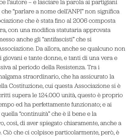
 l’autore – e lasciare la parola ai partigiani
re che “parlare a nome dell’ANPI” non significa
sociazione che è stata fino al 2006 composta
ora, con una modifica statutaria approvata
sso anche gli “antifascisti” che si
l’Associazione. Da allora, anche se qualcuno non
i giovani e tante donne, e tanti di una vera e
va al periodo della Resistenza. Tra i
 amalgama straordinario, che ha assicurato la
ella Costituzione, cui questa Associazione si è
critti supera le 124.000 unità, questo è proprio
tempo ed ha perfettamente funzionato; e ai
quella “continuità” che è il bene e la
o, così, di aver spiegato chiaramente, anche a
 Ciò che ci colpisce particolarmente, però, è