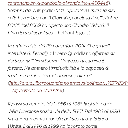
santanche-br-la-parabola-di-rondolino-1.466445
).
Sempre da
Wikipedia
: “Il 15 aprile 2011 inizia la sua
collaborazione con
Il Giornale
, conclusasi nell’ottobre
2013”, “nel 2009
ha aperto con Claudio Velardi
il
blog
di analisi politica
TheFrontPage.it
”.
In un’intervista del 29 novembre 2014 (“Le grandi
interviste di Perna”) a
Libero Quotidiano
afferma su
Berlusconi: “
Grand’uomo. Confesso di subirne il
fascino. Ne ammiro l’irriducibilità e la capacità di
trattare su tutto. Grande lezione politica”
(
http://www.liberoquotidiano.it/news/politica/11727720/
—Affascinato-da-Cav.html
).
Il passato remoto: “dal 1986
al 1988 ha fatto parte
della Direzione nazionale della FGCI
. Dal 1988
al 1996
ha lavorato come cronista
politico al quotidiano
l’Unità
. Dal 1996
al 1999 ha lavorato come