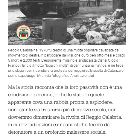
Reggio Calabria nel 1970 fu teatro di una rivolta popolare cavalcata dai
movimenti di destra, in particolare dal Msi, che durò ben otto mesi e costò
5 morti e 2.000 feriti. L’esponente missino e sindacalista Cisnal Ciccio
Franco rilanciò il motto “boia chi molla”, di dannunziana matrice, e ne fece
uno slogan per incendiare la protesta dei reggini sulla scelta di Catanzaro
come capoluogo (Archivio fotografico Anpi nazionale)
Ma la storia racconta che la loro passività non è una
condizione perenne, e che lo stato di quiete
apparente cova una rabbia pronta a esplodere:
nonostante sia trascorso più di mezzo secolo, non
dovremmo dimenticare la rivolta di Reggio Calabria,
in cui rivendicazioni campanilistiche fecero da
detonatore a un profondo malessere sociale.