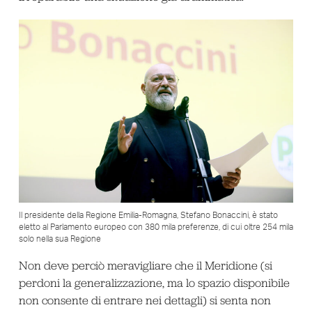
Il presidente della Regione Emilia-Romagna, Stefano Bonaccini, è stato
eletto al Parlamento europeo con 380 mila preferenze, di cui oltre 254 mila
solo nella sua Regione
Non deve perciò meravigliare che il Meridione (si
perdoni la generalizzazione, ma lo spazio disponibile
non consente di entrare nei dettagli) si senta non