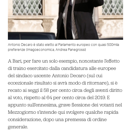
Antonio Decaro è stato eletto al Parlamento europeo con quasi 500mila
preferenze (Imagoeconomica, Andrea Panegrossi)
A Bari, per fare un solo esempio, nonostante l’effetto
di traino esercitato dalla candidatura alle europee
del sindaco uscente Antonio Decaro (sul cui
eccezionale risultato si avrà modo di ritornare), si è
recato ai seggi il 58 per cento circa degli aventi diritto
al voto, rispetto al 64 per cento circa del 2019. E
appunto sull’ennesima, grave flessione dei votanti nel
Mezzogiorno s’intende qui svolgere qualche rapida
considerazione, dopo una premessa di ordine
generale.