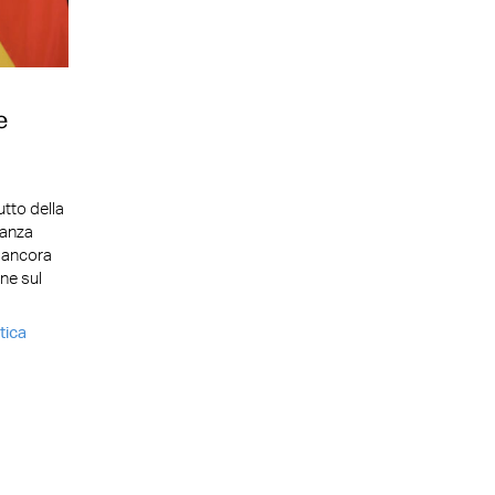
e
utto della
ranza
 ancora
ne sul
itica