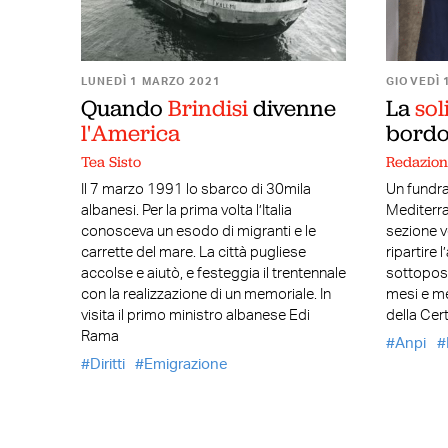
LUNEDÌ 1 MARZO 2021
GIOVEDÌ 
Quando
Brindisi
divenne
La
sol
l'America
bordo 
Tea Sisto
Redazio
Il 7 marzo 1991 lo sbarco di 30mila
Un fundra
albanesi. Per la prima volta l’Italia
Mediterr
conosceva un esodo di migranti e le
sezione v
carrette del mare. La città pugliese
ripartire 
accolse e aiutò, e festeggia il trentennale
sottopost
con la realizzazione di un memoriale. In
mesi e me
visita il primo ministro albanese Edi
della Cert
Rama
Anpi
Diritti
Emigrazione