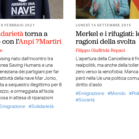
18 FEBBRAIO 2021
LUNEDÌ 14 SETTEMBRE 2015
idarietà
torna a
Merkel e i rifugiati: l
con l’
Anpi 7Martiri
ragioni della svolta
ne
Filippo Giuffrida Repaci
ising nato dall’incontro tra
L’apertura della Cancelliera è fr
anea Saving Humans e una
realpolitik, ma anche della tolle
eneziana dei partigiani per far
zero verso la xenofobia. Manca
l’attività della nave Mar Jonio,
però nella Ue una politica comu
a a sequestro illegittimo per 8
diritto d’asilo
zzo, e ormeggiata all’Isola
Emigrazione
Mondo
Pol
osa in attesa di riparazioni
Società
Emigrazione
Solidarietà