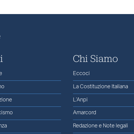
e
i
Chi Siamo
e
Eccoci
mo
La Costituzione Italiana
zione
L’Anpi
cismo
Amarcord
nza
Redazione e Note legali