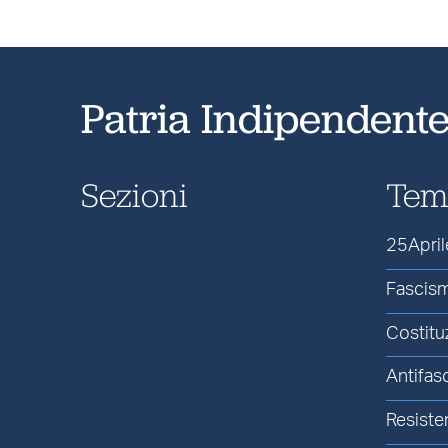
Patria Indipendent
Sezioni
Tem
25April
Fascis
Costitu
Antifas
Resiste