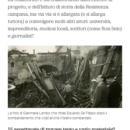
progetto, e dell’Istituto di storia della Resistenza
campana, ma via via si è allargata (e si allarga
tuttora) a coinvolgere molti altri attori: università,
imprenditoria, studiosi locali, scrittori (come Rosi Selo)
e giornalisti”.
La foto di Gianmaria Lembo che ritrae Eduardo De Filippo dopo il
bombardamento che colpì anche il teatro bombardato
Vi aspettavate di trovare tanto e vario materiale?