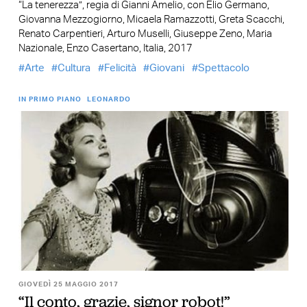
“La tenerezza”, regia di Gianni Amelio, con Elio Germano,
Giovanna Mezzogiorno, Micaela Ramazzotti, Greta Scacchi,
Renato Carpentieri, Arturo Muselli, Giuseppe Zeno, Maria
Nazionale, Enzo Casertano, Italia, 2017
Arte
Cultura
Felicità
Giovani
Spettacolo
IN PRIMO PIANO
LEONARDO
GIOVEDÌ 25 MAGGIO 2017
“Il conto, grazie, signor robot!”