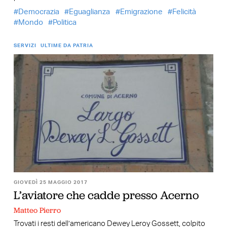
Democrazia
Eguaglianza
Emigrazione
Felicità
Mondo
Politica
SERVIZI
ULTIME DA PATRIA
GIOVEDÌ 25 MAGGIO 2017
L’aviatore che cadde presso Acerno
Matteo Pierro
Trovati i resti dell’americano Dewey Leroy Gossett, colpito