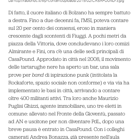
Da http://radionbc.it/wp-content/uploads/2015/02/CASAPOUND-3.jpg
Di fatto, il cuore italiano di Bolzano ha sempre battuto
a destra. Fino a due decenni fa, l’MSI, poteva contare
sul 20 per cento dei consensi, eroso in maniera
crescente dagli scontenti di Fiuggi. A pochi metri da
piazza della Vittoria, dove concludevano i loro comizi
Almirante e Fini, ora c’è una delle sedi principali di
CasaPound. Approdato in città nel 2008, il movimento
delle tartarughe nere ha aperto un bar, una sala
prove per
band
di ispirazione punk (intitolata la
Rockaforte, spazio sociale non conforme) e via via ha
implementato le basi in città, arrivando a contare
oltre 400 militanti attivi. Tra loro anche Maurizio
Puglisi Ghizzi, agente immobiliare, uno tre eletti in
comune: allevato nel Fronte della Gioventù, passato
ad AN e uscitone per non diventare PdL, dopo una
breve pausa è entrato in CasaPound. Con i colleghi
camerati Andrea Bonazza, già presente nell’aula