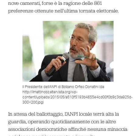
nove camerati, forse è la ragione delle 861
preferenze ottenute nell’ultima tornata elettorale.
Il Presidente dell’ANPI di Bolzano Orfeo Donatini (da
http://ilmattinobz.altervista.org/wp-
content/uploads/2015/05/a510f5193b4655e4cd00f0b9c3da925d-
300×200.jpg)
In attesa del ballottaggio, l’ANPI locale terrà alta la
guardia, operando quotidianamente con le altre
associazioni democratiche affinché nessuna minaccia