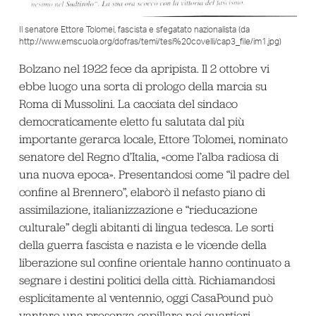
Il senatore Ettore Tolomei, fascista e sfegatato nazionalista (da
http://www.emscuola.org/dofras/temi/tesi%20covelli/cap3_file/im1.jpg)
Bolzano nel 1922 fece da apripista. Il 2 ottobre vi
ebbe luogo una sorta di prologo della marcia su
Roma di Mussolini. La cacciata del sindaco
democraticamente eletto fu salutata dal più
importante gerarca locale, Ettore Tolomei, nominato
senatore del Regno d’Italia, «come l’alba radiosa di
una nuova epoca». Presentandosi come “il padre del
confine al Brennero”, elaborò il nefasto piano di
assimilazione, italianizzazione e “rieducazione
culturale” degli abitanti di lingua tedesca. Le sorti
della guerra fascista e nazista e le vicende della
liberazione sul confine orientale hanno continuato a
segnare i destini politici della città. Richiamandosi
esplicitamente al ventennio, oggi CasaPound può
vantare una presenza capillare nei quartieri