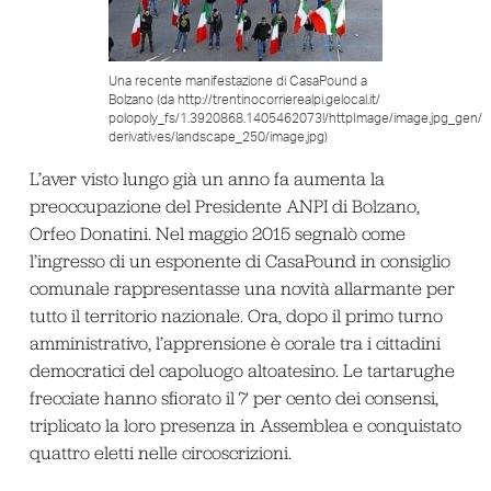
Una recente manifestazione di CasaPound a
Bolzano (da http://trentinocorrierealpi.gelocal.it/
polopoly_fs/1.3920868.1405462073!/httpImage/image.jpg_gen/
derivatives/landscape_250/image.jpg)
L’aver visto lungo già un anno fa aumenta la
preoccupazione del Presidente ANPI di Bolzano,
Orfeo Donatini. Nel maggio 2015 segnalò come
l’ingresso di un esponente di CasaPound in consiglio
comunale rappresentasse una novità allarmante per
tutto il territorio nazionale. Ora, dopo il primo turno
amministrativo, l’apprensione è corale tra i cittadini
democratici del capoluogo altoatesino. Le tartarughe
frecciate hanno sfiorato il 7 per cento dei consensi,
triplicato la loro presenza in Assemblea e conquistato
quattro eletti nelle circoscrizioni.