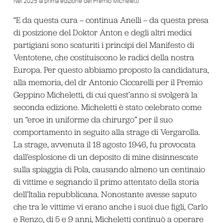
Nel 2025 la prima edizione del Premio Micheletti
“E da questa cura – continua Anelli – da questa presa
di posizione del Doktor Anton e degli altri medici
partigiani sono scaturiti i principi del Manifesto di
Ventotene, che costituiscono le radici della nostra
Europa. Per questo abbiamo proposto la candidatura,
alla memoria, del dr Antonio Ciccarelli per il Premio
Geppino Micheletti, di cui quest’anno si svolgerà la
seconda edizione. Micheletti è stato celebrato come
un “eroe in uniforme da chirurgo” per il suo
comportamento in seguito alla strage di Vergarolla.
La strage, avvenuta il 18 agosto 1946, fu provocata
dall’esplosione di un deposito di mine disinnescate
sulla spiaggia di Pola, causando almeno un centinaio
di vittime e segnando il primo attentato della storia
dell’Italia repubblicana. Nonostante avesse saputo
che tra le vittime vi erano anche i suoi due figli, Carlo
e Renzo, di 5 e 9 anni, Micheletti continuò a operare