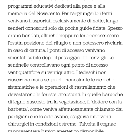
programmi educativi dedicati alla pace e alla
memoria del Novecento. Per raggiungerlo i feriti
venivano trasportati esclusivamente di notte, lungo
sentieri conosciuti solo da poche guide fidate. Spesso
erano bendati, affinché neppure loro conoscessero
l’esatta posizione del rifugio e non potessero rivelarla
in caso di cattura. I ponti di accesso venivano
smontati subito dopo il passaggio dei convogli. Le
sentinelle controllavano ogni punto di accesso
ventiquattr’ore su ventiquattro. I tedeschi non
riuscirono mai a scoprirlo, nonostante le ricerche
sistematiche e le operazioni di rastrellamento che
devastarono le foreste circostanti. In quelle baracche
di legno nascosto tra la vegetazione, il “dottore con la
barbetta”, come veniva affettuosamente chiamato dai
partigiani che lo adoravano, eseguiva interventi
chirurgici in condizioni estreme. Talvolta il cognac
rappresentava l’unico anestetico disponibile.