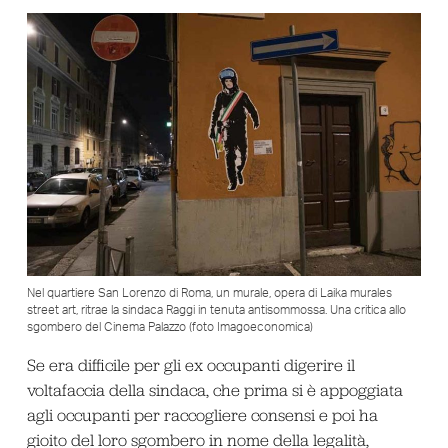
Nel quartiere San Lorenzo di Roma, un murale, opera di Laika murales
street art, ritrae la sindaca Raggi in tenuta antisommossa. Una critica allo
sgombero del Cinema Palazzo (foto Imagoeconomica)
Se era difficile per gli ex occupanti digerire il
voltafaccia della sindaca, che prima si è appoggiata
agli occupanti per raccogliere consensi e poi ha
gioito del loro sgombero in nome della legalità,