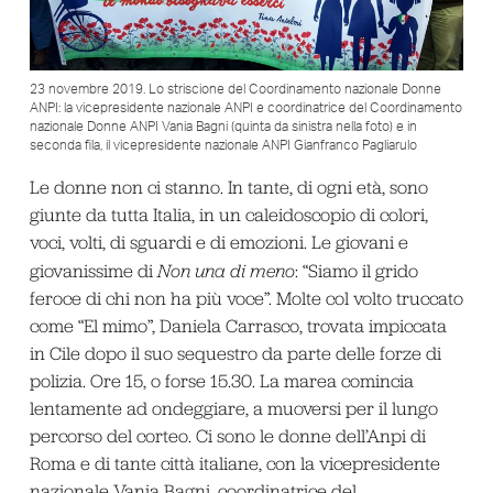
23 novembre 2019. Lo striscione del Coordinamento nazionale Donne
ANPI: la vicepresidente nazionale ANPI e coordinatrice del Coordinamento
nazionale Donne ANPI Vania Bagni (quinta da sinistra nella foto) e in
seconda fila, il vicepresidente nazionale ANPI Gianfranco Pagliarulo
Le donne non ci stanno. In tante, di ogni età, sono
giunte da tutta Italia, in un caleidoscopio di colori,
voci, volti, di sguardi e di emozioni. Le giovani e
giovanissime di
Non una di meno
: “Siamo il grido
feroce di chi non ha più voce”. Molte col volto truccato
come “El mimo”, Daniela Carrasco, trovata impiccata
in Cile dopo il suo sequestro da parte delle forze di
polizia. Ore 15, o forse 15.30. La marea comincia
lentamente ad ondeggiare, a muoversi per il lungo
percorso del corteo. Ci sono le donne dell’Anpi di
Roma e di tante città italiane, con la vicepresidente
nazionale Vania Bagni, coordinatrice del