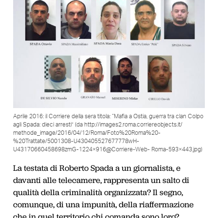
Aprile 2016: il Corriere della sera titola: “Mafia a Ostia, guerra tra clan Colpo
agli Spada: dieci arresti” (da http://images2.roma.corriereobjects.it/
methode_image/2016/04/12/Roma/Foto%20Roma%20-
%20Trattate/5001308-U430405527677778wH-
U43170660458698zmG-1224×916@Corriere-Web- Roma-593×443.jpg)
La testata di Roberto Spada a un giornalista, e
davanti alle
telecamere, rappresenta un salto di
qualità della criminalità organizzata? Il segno,
comunque, di una impunità, della riaffermazione
che in quel territorio chi comanda sono loro?