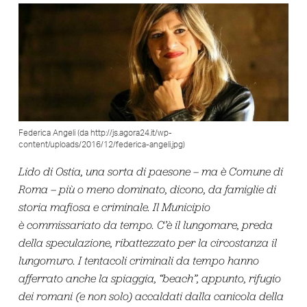
Federica Angeli (da http://js.agora24.it/wp-
content/uploads/2016/12/federica-angeli.jpg)
Lido di Ostia, una sorta di paesone – ma è Comune di
Roma – più o meno dominato, dicono, da famiglie di
storia mafiosa e criminale. Il Municipio
è commissariato da tempo. C’è il lungomare, preda
della speculazione, ribattezzato per la circostanza il
lungomuro. I tentacoli criminali da tempo hanno
afferrato anche la spiaggia, “beach”, appunto, rifugio
dei romani (e non solo) accaldati dalla canicola della