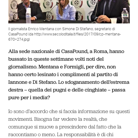
Il giornalista Enrico Mentana con Simone Di Stefano, segretario di
CasaPound (da http://www.secoloditalia.it/files/2017/09/cp-mentana-
670×274.jpg)
Alla sede nazionale di CasaPound, a Roma, hanno
bussato in queste settimane volti noti del
giornalismo. Mentana e Formigli, per dire, non
hanno certo lesinato i complimenti al partito di
Iannone e Di Stefano. Lo sdoganamento dell’estrema
destra – quella dei pugni e delle cinghiate – passa
pure per i media?
Io sono d’accordo che si faccia informazione su questi
movimenti. Bisogna far vedere la realtà, che
comunque si muove a prescindere dal fatto che la
raccontiamo o meno. La responsabilità è di chi