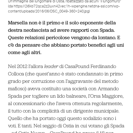
Un’immagine del lungomare di Ostia, ribattezzato da alcuni “il lungomuro”
(da https://2i6kb72qca2z2iuxn42vec1h-wpengine.netdna-ssl.com/wp-
content/uploads/2016/06/DSC_0049-360×240.jpg)
Marsella non è il primo e il solo esponente della
destra neofascista ad avere rapporti con Spada.
Queste relazioni pericolose vengono da lontano. E
c’è da pensare che abbiano portato benefici agli uni
come agli altri.
Nel 2012 l’allora
leader
di CasaPound Ferdinando
Colloca (che quest’anno è stato condannato in primo
grado per corruzione con l’aggravante del metodo
mafioso) aveva costituito una società con Armando
Spada per togliere un lido balneare, l’Orsa Maggiore,
al concessionario che l’aveva ottenuta regolarmente,
il tutto con la complicità di un dirigente municipale.
Quello che ha portato oggi questo sodalizio sono i
voti. E tanti. Nel seggio di Ostia in cui votano gli Spada
– ad Ostia Nuova – CasaPound ha preso il 18 per