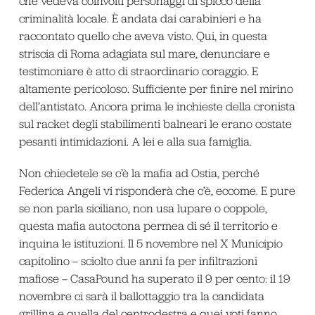
che vedeva coinvolti personaggi di spicco della
criminalità locale. È andata dai carabinieri e ha
raccontato quello che aveva visto. Qui, in questa
striscia di Roma adagiata sul mare, denunciare e
testimoniare è atto di straordinario coraggio. E
altamente pericoloso. Sufficiente per finire nel mirino
dell’antistato. Ancora prima le inchieste della cronista
sul racket degli stabilimenti balneari le erano costate
pesanti intimidazioni. A lei e alla sua famiglia.
Non chiedetele se c’è la mafia ad Ostia, perché
Federica Angeli vi risponderà che c’è, eccome. E pure
se non parla siciliano, non usa lupare o coppole,
questa mafia autoctona permea di sé il territorio e
inquina le istituzioni. Il 5 novembre nel X Municipio
capitolino – sciolto due anni fa per infiltrazioni
mafiose – CasaPound ha superato il 9 per cento: il 19
novembre ci sarà il ballottaggio tra la candidata
grillina e quella del centrodestra e quei voti fanno