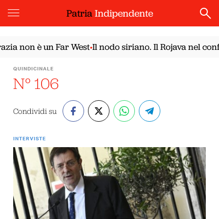
Patria
Indipendente
on è un Far West
Il nodo siriano. Il Rojava nel confront
•
QUINDICINALE
N° 106
Condividi su
INTERVISTE