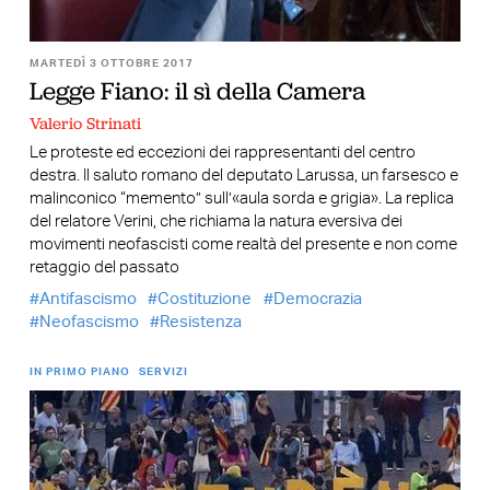
MARTEDÌ 3 OTTOBRE 2017
Legge Fiano: il sì della Camera
Valerio Strinati
Le proteste ed eccezioni dei rappresentanti del centro
destra. Il saluto romano del deputato Larussa, un farsesco e
malinconico “memento” sull’«aula sorda e grigia». La replica
del relatore Verini, che richiama la natura eversiva dei
movimenti neofascisti come realtà del presente e non come
retaggio del passato
Antifascismo
Costituzione
Democrazia
Neofascismo
Resistenza
IN PRIMO PIANO
SERVIZI