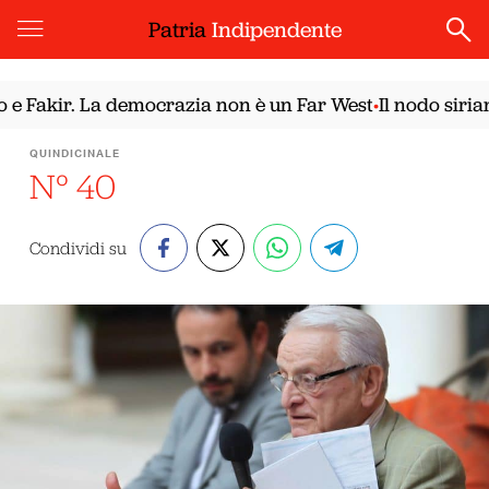
Patria
Indipendente
ir. La democrazia non è un Far West
Il nodo siriano. Il
•
QUINDICINALE
N° 40
Condividi su