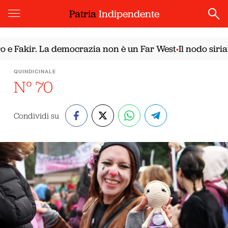
Patria
Indipendente
ir. La democrazia non è un Far West
Il nodo siriano. Il
•
QUINDICINALE
N° 70
Condividi su