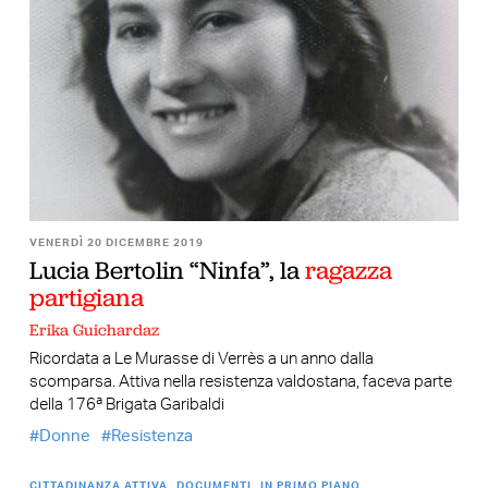
VENERDÌ 20 DICEMBRE 2019
Lucia Bertolin “Ninfa”, la
ragazza
partigiana
Erika Guichardaz
Ricordata a Le Murasse di Verrès a un anno dalla
scomparsa. Attiva nella resistenza valdostana, faceva parte
della 176ª Brigata Garibaldi
Donne
Resistenza
CITTADINANZA ATTIVA
DOCUMENTI
IN PRIMO PIANO