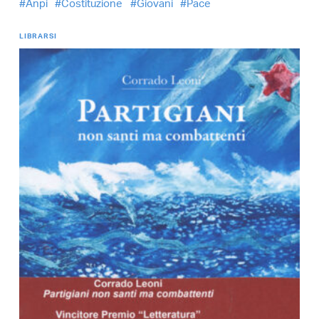
Anpi
Costituzione
Giovani
Pace
LIBRARSI