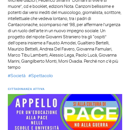
Michele Gazich, Federico Sirianni “Domani si vive e si
muore”, cd e booklet, edizioni Nota. Canzoni bellissime e
potenti dai versi inediti del musicologo, giornalista, scrittore,
intellettuale che vedeva lontano, tra i padri di
Cantacronache, scomparso nel ’98, per affermare l’urgenza
di un ruolo dell’arte in un nuovo impegno sociale. Un
progetto del nipote Giovanni Straniero tra gli “ospiti”
dell’opera insieme a Fausto Amodei, Gualtiero Bertelli,
Maurizio Bettelli, Andrea Del Favero, Giovanna Famulari,
Marco Tibu Lamberti, Alessio Lega, Paolo Lucà, Giovanna
Marini, Giangilberto Monti, Moni Ovadia. Perché non c’è più
tempo
Società
Spettacolo
CITTADINANZA ATTIVA