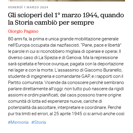
VENERDÌ 1 MARZO 2024
Gli scioperi del 1° marzo 1944, quando
la Storia cambiò per sempre
Giorgio Pagano
80 anni fa, la prima e unica grande mobilitazione generale
nell’Europa occupata dai nazifascisti. “Pane, pace e libertà”
le parole in cui si riconobbero migliaia di operaie e operai. Il
diverso caso di La Spezia e di Genova. Ma la repressione
sarà spietata e feroce ovunque, pagata con la deportazione
nei lager e con la morte. L’assassinio di Giacomo Buranello,
studente di ingegneria e comandante GAP, e i rapporti con il
Partito comunista. Vicende da conoscere perché sembrano
parlare direttamente all’oggi: non tutto può nascere da rigidi
assiomi e ordini pianificati, dal caos possono trarre origine
comunità di lotta ed esperienze nuove, cariche di
potenzialità da ascoltare, interpretare e coordinare. Perché
pur tra limiti ed errori, al 25 aprile 1945 ci si arrivò anche così
Memoria
Storia