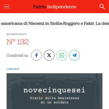
Patria
Indipendente
cana di Niscemi in Sicilia
Roggero e Fakir. La democraz
•
QUINDICINALE
N° 132
Condividi su
LIBRARSI