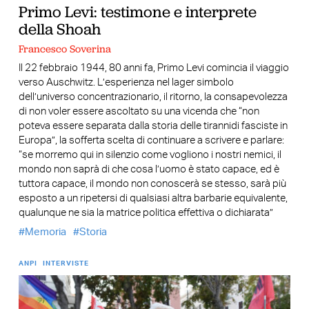
Primo Levi: testimone e interprete
della Shoah
Francesco Soverina
Il 22 febbraio 1944, 80 anni fa, Primo Levi comincia il viaggio
verso Auschwitz. L’esperienza nel lager simbolo
dell’universo concentrazionario, il ritorno, la consapevolezza
di non voler essere ascoltato su una vicenda che “non
poteva essere separata dalla storia delle tirannidi fasciste in
Europa”, la sofferta scelta di continuare a scrivere e parlare:
“se morremo qui in silenzio come vogliono i nostri nemici, il
mondo non saprà di che cosa l’uomo è stato capace, ed è
tuttora capace, il mondo non conoscerà se stesso, sarà più
esposto a un ripetersi di qualsiasi altra barbarie equivalente,
qualunque ne sia la matrice politica effettiva o dichiarata”
Memoria
Storia
ANPI
INTERVISTE