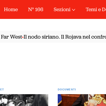
Home
N° 166
Sezioni
Temi e D
r West
Il nodo siriano. Il Rojava nel confro
•
PET
DOCUMENTI