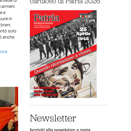
cartaceo di Patria 2026
anlieue di
ti armeni
e e
pure in
 brani.
antò solo
pò anche
sica
Newsletter
Iscriviti alla newsletter e resta