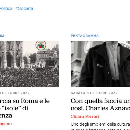
Politica
Società
RM
PENTAGRAMMA
0 OTTOBRE 2022
SABATO 8 OTTOBRE 2022
rcia su Roma e le
Con quella faccia u
 “isole” di
così. Charles Aznav
tenza
Chiara Ferrari
Pagano
Uno degli emblemi della cultura