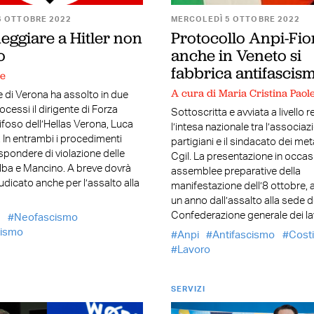
6 OTTOBRE 2022
MERCOLEDÌ 5 OTTOBRE 2022
eggiare a Hitler non
Protocollo Anpi-Fio
o
anche in Veneto si
fabbrica antifascis
ne
A cura di Maria Cristina Paole
le di Verona ha assolto in due
rocessi il dirigente di Forza
Sottoscritta e avviata a livello 
ifoso dell’Hellas Verona, Luca
l’intesa nazionale tra l’associaz
i. In entrambi i procedimenti
partigiani e il sindacato dei meta
spondere di violazione delle
Cgil. La presentazione in occas
lba e Mancino. A breve dovrà
assemblee preparative della
udicato anche per l’assalto alla
manifestazione dell’8 ottobre, 
l
un anno dall’assalto alla sede d
Confederazione generale dei la
à
Neofascismo
ismo
Anpi
Antifascismo
Costi
Lavoro
SERVIZI