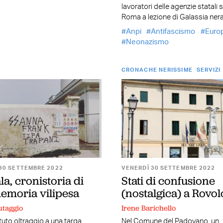
lavoratori delle agenzie statali 
Roma a lezione di Galassia ner
Anpi
Antifascismo
Euro
Neonazismo
CRONACHE NERISSIME
SERVIZI
30 SETTEMBRE 2022
VENERDÌ 30 SETTEMBRE 2022
a, cronistoria di
Stati di confusione
emoria vilipesa
(nostalgica) a Rovo
utaggio
Irene Barichello
etuto oltraggio a una targa
Nel Comune del Padovano, un