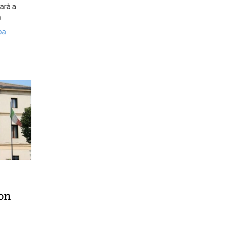
sarà a
a
pa
lon