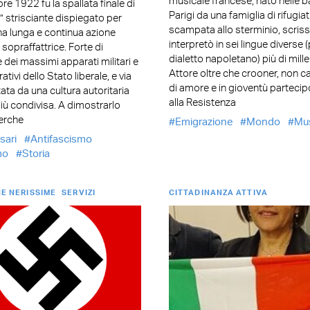
musicale francese, nato nelle b
bre 1922 fu la spallata finale di
Parigi da una famiglia di rifugia
” strisciante dispiegato per
scampata allo sterminio, scriss
na lunga e continua azione
interpretò in sei lingue diverse (
 sopraffattrice. Forte di
dialetto napoletano) più di mille
 dei massimi apparati militari e
Attore oltre che crooner, non c
tivi dello Stato liberale, e via
di amore e in gioventù parteci
tata da una cultura autoritaria
alla Resistenza
ù condivisa. A dimostrarlo
cerche
Emigrazione
Mondo
Mu
sari
Antifascismo
mo
Storia
E NERISSIME
SERVIZI
CITTADINANZA ATTIVA