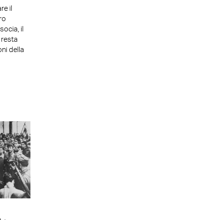
re il
ro
socia, il
 resta
oni della