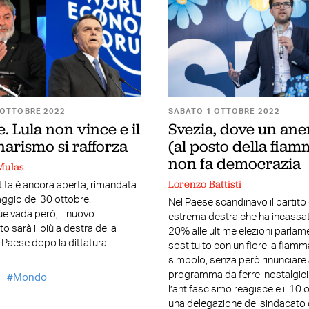
 OTTOBRE 2022
SABATO 1 OTTOBRE 2022
e. Lula non vince e il
Svezia, dove un an
narismo si rafforza
(al posto della fiam
non fa democrazia
Mulas
Lorenzo Battisti
tita è ancora aperta, rimandata
taggio del 30 ottobre.
Nel Paese scandinavo il partito 
 vada però, il nuovo
estrema destra che ha incassato
o sarà il più a destra della
20% alle ultime elezioni parlam
l Paese dopo la dittatura
sostituito con un fiore la fiamm
simbolo, senza però rinunciare 
programma da ferrei nostalgici
Mondo
l’antifascismo reagisce e il 10 
una delegazione del sindacato 