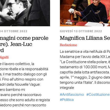
14 OTTOBRE 2022
GIOVEDÌ 13 OTTOBRE 2022
magini come parole
Magnifica Liliana Se
tre). Jean-Luc
Redazione
rd
La senatrice a vita nell’Aula di 
igalli
Madama per l’avvio della XIX Le
“La Costituzione stella polare, 
 il lavoro collettivo, la
testamento di 100.000 morti, M
ione ribelle e la responsabilità
capofila della lotta antifascista
ta, il mai tradito dialogo con gli
aprile, 1° maggio, 2 giugno dat
. Fino all’ultimo respiro con
tengono unita l’Italia”. Il discors
adri della Nouvelle Vague:
integrale
ero bambino mi
Antifascismo
Costituzione
ravano perché raccontavo
Politica
desso che sono adulto e regista
chiedono perché non racconto