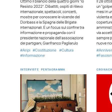
Ottimo il bilancio della quattro giorni “Io
Il 28 otto
Resisto 2022”. Dibattiti, ospiti di rilievo
un “golpe
internazionale, spettacoli, concerti,
mesi in u
mostre per conoscere le vicende del
violenta e
Donbass e la Spagna delle Brigate
coperture
internazionali. E un focus sul confine tra
amministra
informazione e propaganda con il
via accet
presidente nazionale dell’associazione
sempre pi
dei partigiani, Gianfranco Pagliarulo
nuove ri
Anpi
Costituzione
Cultura
Anniver
Informazione
Fascis
INTERVISTE
PENTAGRAMMA
CRONACH