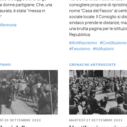
a donne partigiane. Che, una
consigliere propone di ripristina
taurata, è stata “messa in
nome “Casa del Fascio” al cent
”
sociale locale. Il Consiglio si dis
sindaco prende le distanze, ma
Memoria
una brutta pagina per le istituzi
Repubblica
Antifascismo
Costituzione
Fascismo
Istituzioni
 PIANO
CRONACHE ANTIFASCISTE
Ì 28 SETTEMBRE 2022
MARTEDÌ 27 SETTEMBRE 2022