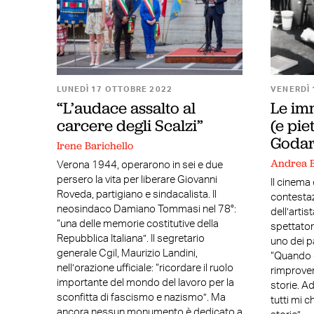
LUNEDÌ 17 OTTOBRE 2022
VENERDÌ 
“L’audace assalto al
Le im
carcere degli Scalzi”
(e pie
Goda
Irene Barichello
Andrea B
Verona 1944, operarono in sei e due
persero la vita per liberare Giovanni
Il cinema e
Roveda, partigiano e sindacalista. Il
contestaz
neosindaco Damiano Tommasi nel 78°:
dell’artis
“una delle memorie costitutive della
spettatori
Repubblica Italiana”. Il segretario
uno dei p
generale Cgil, Maurizio Landini,
“Quando 
nell’orazione ufficiale: “ricordare il ruolo
rimprove
importante del mondo del lavoro per la
storie. A
sconfitta di fascismo e nazismo”. Ma
tutti mi 
ancora nessun monumento è dedicato a